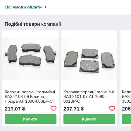
Всі умови оплати
Подібні товари компанії
Колодки передні гальмівні
Колодки передні гальмівні
Коло
ВАЗ 2108-09 Калина,
ВАЗ 2101-07 AT 1090-
ВАЗ 
Пріора AT 1090-008BP-C
001BP-C
3501
219,07
207,71
206
₴
₴
Купити
Купити