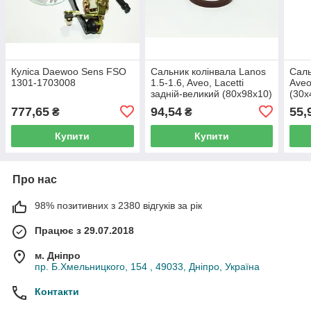
Куліса Daewoo Sens FSO
Сальник колінвала Lanos
Саль
1301-1703008
1.5-1.6, Aveo, Lacetti
Aveo
задній-великий (80x98x10)
(30x
FSO
777,65
94,54
55,
₴
₴
Купити
Купити
Про нас
98% позитивних з 2380 відгуків за рік
Працює з 29.07.2018
м. Дніпро
пр. Б.Хмельницкого, 154 , 49033, Дніпро, Україна
Контакти