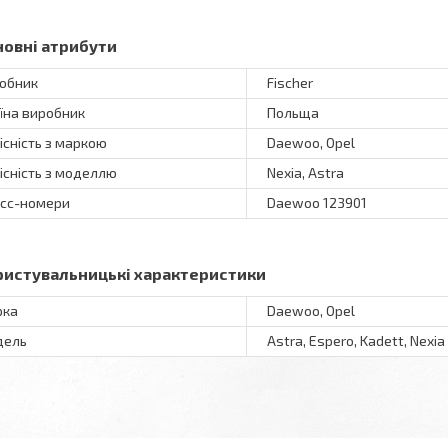
новні атрибути
обник
Fischer
їна виробник
Польща
існість з маркою
Daewoo, Opel
існість з моделлю
Nexia, Astra
сс-номери
Daewoo 123901
ристувальницькі характеристики
рка
Daewoo, Opel
дель
Astra, Espero, Kadett, Nexia