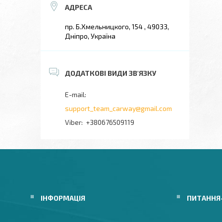
пр. Б.Хмельницкого, 154 , 49033,
Дніпро, Україна
support_team_carway@gmail.com
+380676509119
ІНФОРМАЦІЯ
ПИТАННЯ