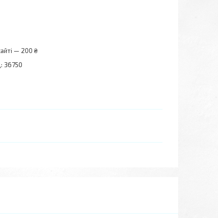
айті — 200 ₴
:
36750