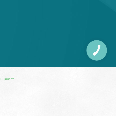
енційності