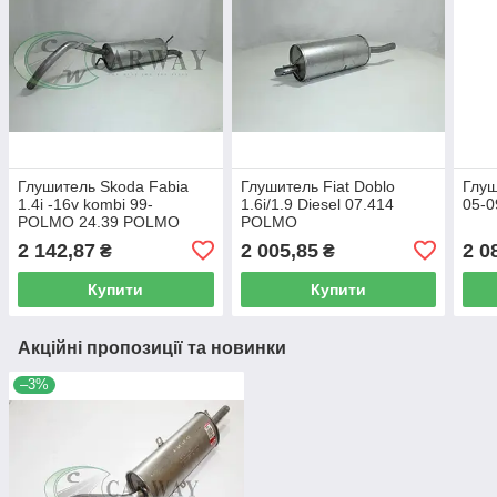
Глушитель Skoda Fabia
Глушитель Fiat Doblo
Глуш
1.4i -16v kombi 99-
1.6i/1.9 Diesel 07.414
05-
POLMO 24.39 POLMO
POLMO
2 142,87
2 005,85
2 0
₴
₴
Купити
Купити
Акційні пропозиції та новинки
–3%