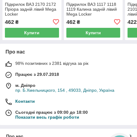
Підкрилок ВАЗ 2170 2172
Підкрилок ВАЗ 1117 1118
Підк
Пріора задній лівий Mega
1119 Калина задній лівий
2101
Locker
Mega Locker
ліви
462
462
422
₴
₴
Купити
Купити
Про нас
98% позитивних з 2381 відгука за рік
Працює з 29.07.2018
м. Дніпро
пр. Б.Хмельницкого, 154 , 49033, Дніпро, Україна
Контакти
Сьогодні працює з 09:00 до 18:00
Показати весь графік роботи
Про нас