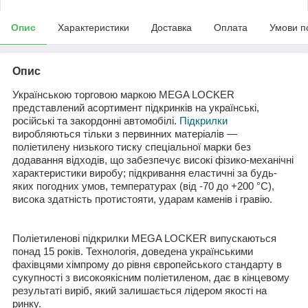
Опис
Характеристики
Доставка
Оплата
Умови п
Опис
Українською торговою маркою
MEGA LOCKER
представлений асортимент підкринків на українські,
російські та закордонні автомобілі.
Підкрилки
виробляються тільки з первинних матеріалів —
поліетилену низького тиску спеціальної марки без
додавання відходів, що забезпечує високі фізико-механічні
характеристики виробу; підкривання еластичні за будь-
яких погодних умов, температурах (від -70 до +200 °C),
висока здатність протистояти, ударам каменів і гравію.
Поліетиленові підкрилки
MEGA LOCKER
випускаються
понад 15 років. Технологія, доведена українськими
фахівцями хімпрому до рівня європейського стандарту в
сукупності з високоякісним поліетиленом, дає в кінцевому
результаті виріб, який залишається лідером якості на
ринку.