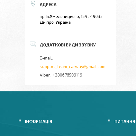
пр. Б.Хмельницкого, 154 , 49033,
Дніпро, Україна
support_team_carway@gmail.com
+380676509119
ІНФОРМАЦІЯ
ПИТАННЯ