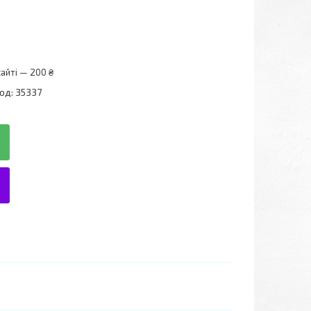
айті — 200 ₴
од:
35337