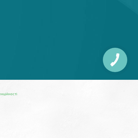
енційності