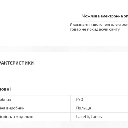
У компанії підключені електро
товар не покидаючи сайту.
РАКТЕРИСТИКИ
новні
обник
FSO
їна виробник
Польща
існість з моделлю
Lacetti, Lanos