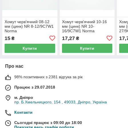
Хомут черв'ячний 08-12
Хомут черв'ячний 10-16
Хому
мм (цинк) NR 8-12/9C7W1
мм (цинк) NR 10-
мм (
Norma
16/9C7W1 Norma
27/
15
17,27
17,
₴
₴
Купити
Купити
Про нас
98% позитивних з 2381 відгука за рік
Працює з 29.07.2018
м. Дніпро
пр. Б.Хмельницкого, 154 , 49033, Дніпро, Україна
Контакти
Сьогодні працює з 09:00 до 18:00
Показати весь графік роботи