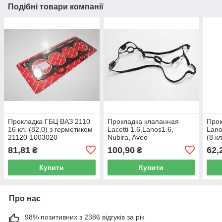
Подібні товари компанії
Прокладка ГБЦ ВАЗ 2110
Прокладка клапанная
Прок
16 кл. (82,0) з герметиком
Lacetti 1.6,Lanos1.6,
Lano
21120-1003020
Nubira, Aveo
(8 к
(96353002/96144621) AT
200
81,81
100,90
62,
₴
₴
3003-200G
Купити
Купити
Про нас
98% позитивних з 2386 відгуків за рік