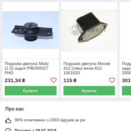
Подушка двигуна Matiz
Подушка двигуна Москві
Поду
(1.0) задня P96340027
412 (ліва) мала 412-
задн
PHG
1001020
200
231,34
115
301
₴
₴
Купити
Купити
Про нас
98% позитивних з 2383 відгуків за рік
Працює з 29.07.2018