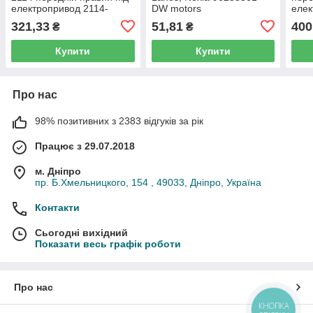
електропривод 2114-
DW motors
елек
6104010-20
9622
321,33
51,81
400
₴
₴
Купити
Купити
Про нас
98% позитивних з 2383 відгуків за рік
Працює з 29.07.2018
м. Дніпро
пр. Б.Хмельницкого, 154 , 49033, Дніпро, Україна
Контакти
Сьогодні вихідний
Показати весь графік роботи
Про нас
КНОПКА