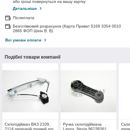
або гроші повернуться на вашу картку
Детальніше
Післяплата
Безготівковий розрахунок (Карта Приват 5169 3354 0010
2865 ФОП Шеін В. В)
Всі умови оплати
Подібні товари компанії
Склопідіймач ВАЗ 2109,
Ручка склопідіймача
Скло
2114 передній правий під
Lanos, Nexia 96238361
пере