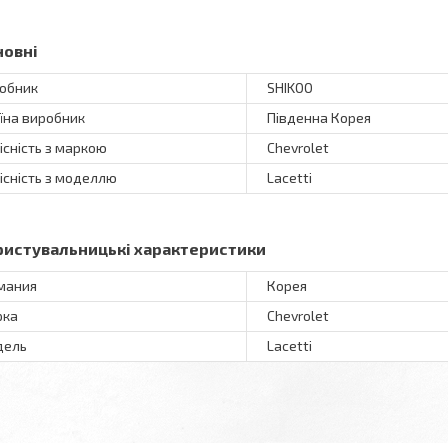
новні
обник
SHIKOO
їна виробник
Південна Корея
існість з маркою
Chevrolet
існість з моделлю
Lacetti
ристувальницькі характеристики
мания
Корея
рка
Chevrolet
дель
Lacetti