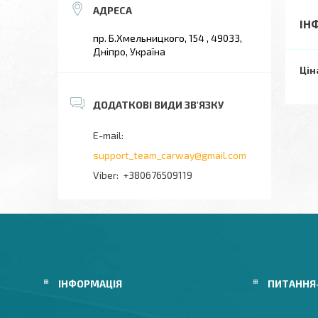
ІН
пр. Б.Хмельницкого, 154 , 49033,
Дніпро, Україна
Цін
support_team_carway@gmail.com
+380676509119
ІНФОРМАЦІЯ
ПИТАННЯ