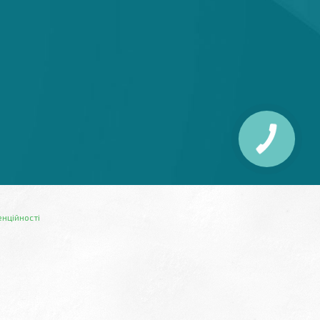
енційності