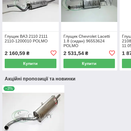
Глущик ВАЗ 2110 2111
Глущик Chevrolet Lacetti
Глущ
2110-1200010 POLMO
1.8 (сидан) 96553624
210
POLMO
11.0
2 160,59
2 531,54
1 8
₴
₴
Купити
Купити
Акційні пропозиції та новинки
–3%