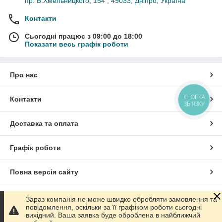
пр. Б.Хмельницкого, 154 , 49033, Дніпро, Україна
Контакти
Сьогодні працює з 09:00 до 18:00
Показати весь графік роботи
Про нас
КНОПКА
Контакти
ЗВ'ЯЗКУ
Доставка та оплата
Графік роботи
Повна версія сайту
Сайт створено на маркетплейсі
Prom.ua
Зараз компанія не може швидко обробляти замовлення та
повідомлення, оскільки за її графіком роботи сьогодні
вихідний. Ваша заявка буде оброблена в найближчий
Політика конфіденційності