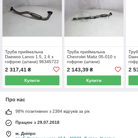
Труба приймальна
Труба приймальна
Тру
Daewoo Lanos 1.5, 1.6 з
Chevrolet Matiz 05-010 з
Daew
гофрою (штани) 96345722
гофрою (штани)
гоф
POLMO
05.5
2 317,41
2 143,39
2 5
₴
₴
Купити
Купити
Про нас
98% позитивних з 2384 відгуків за рік
Працює з 29.07.2018
м. Дніпро