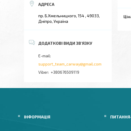
пр. Б.Хмельницкого, 154 , 49033,
Цін
Дніпро, Україна
support_team_carway@gmail.com
+380676509119
ІНФОРМАЦІЯ
ПИТАННЯ