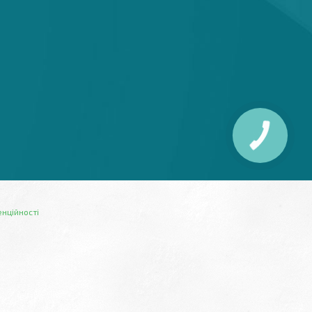
енційності