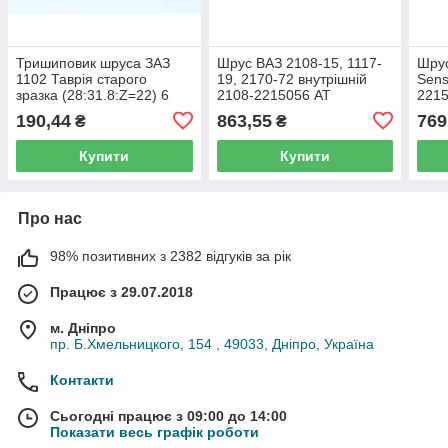
Тришиповик шруса ЗАЗ
Шрус ВАЗ 2108-15, 1117-
Шрус
1102 Таврія старого
19, 2170-72 внутрішній
Sens
зразка (28:31.8:Z=22) 6
2108-2215056 AT
2215
159 14 02 00 012 LSA
815
190,44
863,55
769
₴
₴
Купити
Купити
Про нас
98% позитивних з 2382 відгуків за рік
Працює з 29.07.2018
м. Дніпро
пр. Б.Хмельницкого, 154 , 49033, Дніпро, Україна
Контакти
Сьогодні працює з 09:00 до 14:00
Показати весь графік роботи