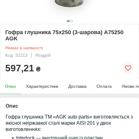
Гофра глушника 75х250 (3-шарова) A75250
AGK
Немає в наявності
Код: 32213
Роздріб
597,21
₴
Опис
Характеристики
Доставка
Оплата
Умови п
Опис
Гофра глушника TM «AGK auto parts» виготовляється з
якісної неіржавкої сталі марки AISI 201 у двох
виготовленнях:
Interlock — внутрішній шар із пластин