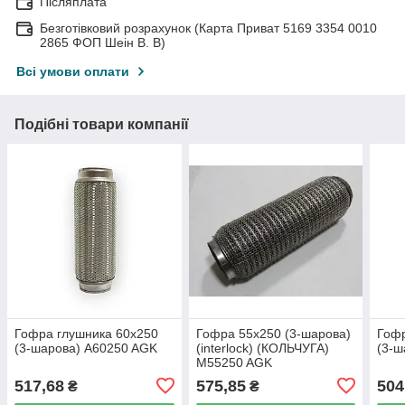
Післяплата
Безготівковий розрахунок (Карта Приват 5169 3354 0010
2865 ФОП Шеін В. В)
Всі умови оплати
Подібні товари компанії
Гофра глушника 60х250
Гофра 55х250 (3-шарова)
Гофр
(3-шарова) A60250 AGK
(interlock) (КОЛЬЧУГА)
(3-ш
M55250 AGK
517,68
575,85
504
₴
₴