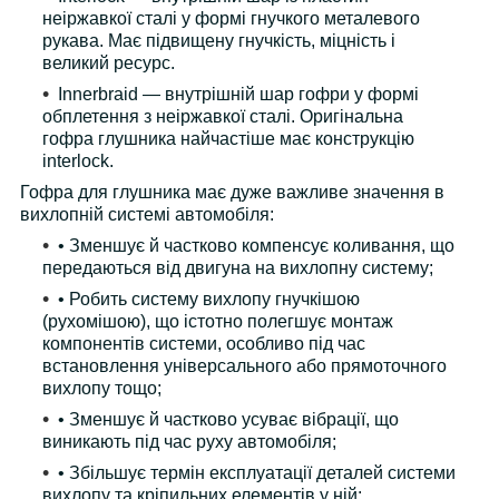
неіржавкої сталі у формі гнучкого металевого
рукава. Має підвищену гнучкість, міцність і
великий ресурс.
Innerbraid — внутрішній шар гофри у формі
обплетення з неіржавкої сталі. Оригінальна
гофра глушника найчастіше має конструкцію
interlock.
Гофра для глушника має дуже важливе значення в
вихлопній системі автомобіля:
• Зменшує й частково компенсує коливання, що
передаються від двигуна на вихлопну систему;
• Робить систему вихлопу гнучкішою
(рухомішою), що істотно полегшує монтаж
компонентів системи, особливо під час
встановлення універсального або прямоточного
вихлопу тощо;
• Зменшує й частково усуває вібрації, що
виникають під час руху автомобіля;
• Збільшує термін експлуатації деталей системи
вихлопу та кріпильних елементів у ній;