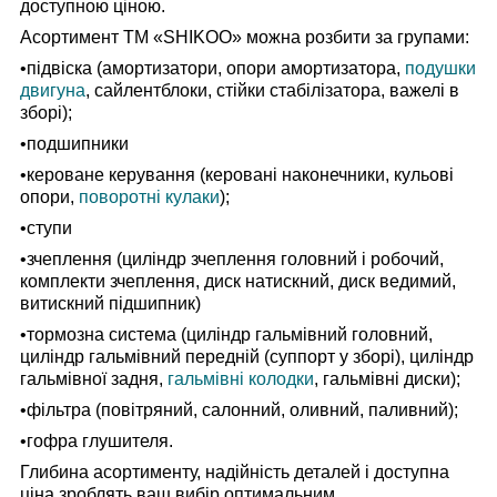
доступною ціною.
Асортимент TM «SHIKOO» можна розбити за групами:
•підвіска (амортизатори, опори амортизатора,
подушки
двигуна
, сайлентблоки, стійки стабілізатора, важелі в
зборі);
•подшипники
•кероване керування (керовані наконечники, кульові
опори,
поворотні кулаки
);
•ступи
•зчеплення (циліндр зчеплення головний і робочий,
комплекти зчеплення, диск натискний, диск ведимий,
витискний підшипник)
•тормозна система (циліндр гальмівний головний,
циліндр гальмівний передній (суппорт у зборі), циліндр
гальмівної задня,
гальмівні колодки
, гальмівні диски);
•фільтра (повітряний, салонний, оливний, паливний);
•гофра глушителя.
Глибина асортименту, надійність деталей і доступна
ціна зроблять ваш вибір оптимальним.