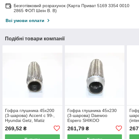
Безготівковий розрахунок (Карта Приват 5169 3354 0010
2865 ФОП Шеін В. В)
Всі умови оплати
Подібні товари компанії
Гофра глушника 45х200
Гофра глушника 45х230
Гофр
(3-шарова) Accent c 99-,
(3-шарова) Daewoo
шаро
Hyundai Getz, Matiz
Espero SHIKOO
(int
(interlock) SHIKOO
269,52
261,79
267
₴
₴