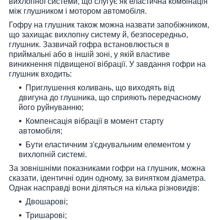
вихлопної системи, що слугує як еластична комбінація
між глушником і мотором автомобіля.
Гофру на глушник також можна назвати запобіжником,
що захищає вихлопну систему й, безпосередньо,
глушник. Зазвичай гофра встановлюється в
приймальні або в іншій зоні, у якій властиве
виникнення підвищеної вібрації. У завдання гофри на
глушник входить:
Приглушення коливань, що виходять від
двигуна до глушника, що сприяють передчасному
його руйнуванню;
Компенсація вібрації в момент старту
автомобіля;
Бути еластичним з'єднувальним елементом у
вихлопній системі.
За зовнішніми показниками гофри на глушник, можна
сказати, ідентичні один одному, за винятком діаметра.
Однак насправді вони діляться на кілька різновидів:
Двошарові;
Тришарові;