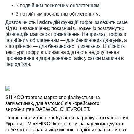
З подвійним посиленим обплетенням;
З потрійним посиленим обплетенням.
Довговічність і якість дій функцій гофри залежить саме
від вищезазначених показників. Кожен із розглянутих
різновидів має своє призначення. Наприклад, гофра з
подвійним обплетенням — для бензинових двигунів, а
з потрійною — для бензинових і дизельних. Цілісність
текстури гофри впливає на здатність недопущення
проникнення відпрацьованих газів у салон машини в
період їзди.
SHIKOO-торгова марка спеціалізується на
запчастинах, для автомобілів корейського
виробництва DAEWOO, CHEVROLET.
Попри своє мале перебування на ринку автозапчастин
України, TM «SHIKOO» вже встигла зарекомендувати
себе як постачальника якісних і надійних запчастин за