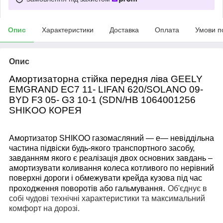
Опис
Характеристики
Доставка
Оплата
Умови п
Опис
Амортизаторна стійка передня ліва GEELY
EMGRAND EC7 11- LIFAN 620/SOLANO 09-
BYD F3 05- G3 10-1 (SDN/HB 1064001256
SHIKOO КОРЕЯ
Амортизатор SHIKOO газомасляний
—
е
— невіддільна
частина підвіски будь-якого транспортного засобу,
завданням якого є
реалізація
двох
основних
завдань
–
амортизувати
коливання
колеса
котливого
по
нерівний
поверхні
дороги
і обмежувати крейда кузова під час
.
проходження поворотів або гальмування
Об'єднує в
собі чудові технічні характеристики та максимальний
комфорт на дорозі.