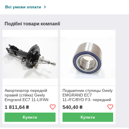
Всі умови оплати
Подібні товари компанії
Амортизатор передній
Подшипник ступицы Geely
правий (стійка) Geely
EMGRAND EC7
Emgrand EC7 11-LIFAN
11-/FC/BYD F3- передний
620/SOLANO 09- BYD F3
1061001090 SHIKOO
1 811,64
540,40
₴
₴
05- 1064001257 SHIKOO
Купити
Купити