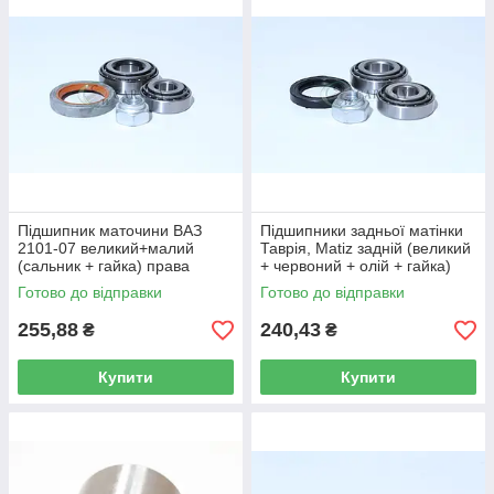
Підшипник маточини ВАЗ
Підшипники задньої матінки
2101-07 великий+малий
Таврія, Matiz задній (великий
(сальник + гайка) права
+ червоний + олій + гайка)
сторона AT 1002-001B AT
7204 AT
Готово до відправки
Готово до відправки
255,88
240,43
₴
₴
Купити
Купити