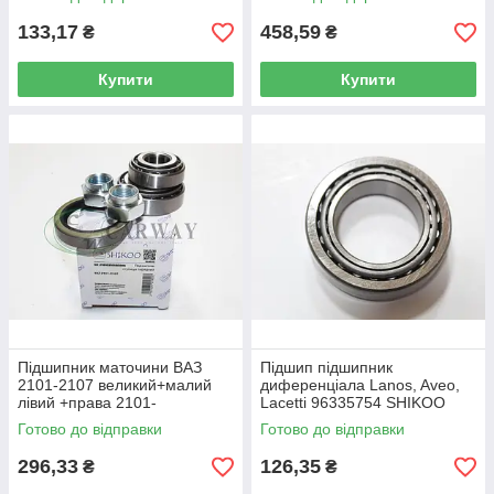
133,17
458,59
₴
₴
Купити
Купити
Підшипник маточини ВАЗ
Підшип підшипник
2101-2107 великий+малий
диференціала Lanos, Aveo,
лівий +права 2101-
Lacetti 96335754 SHIKOO
3103020/25 SHIKOO
Готово до відправки
Готово до відправки
296,33
126,35
₴
₴