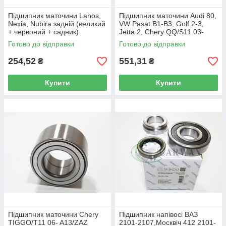
Підшипник маточини Lanos,
Підшипник маточини Audi 80,
Nexia, Nubira задній (великий
VW Pasat B1-B3, Golf 2-3,
+ червоний + садник)
Jetta 2, Chery QQ/S11 03-
94535210 FAG
передній S11-3001015
Готово до відправки
Готово до відправки
SHIKOO
254,52
551,31
₴
₴
Купити
Купити
Підшипник маточини Chery
Підшипник напівосі ВАЗ
TIGGO/T11 06- A13/ZAZ
2101-2107,Москвіч 412 2101-