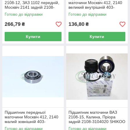
2108-12, ЗАЗ 1102 передній,
маточини Москвіч 412, 2140
Москвіч 2141 задній 2108-
великий внутрішній 403-
3103020 LSA
3103020 LSA
Готово до відправки
Готово до відправки
266,79
136,80
₴
₴
Купити
Купити
Підшипник передньої
Підшипник маточини ВАЗ
маточини Москвіч 412, 2140
2108-15, Калина, Пріора
малий зовнішній 403-
задній 2108-3104020 SHIKOO
3103025 LSA
Готово до відправки
Готово до відправки