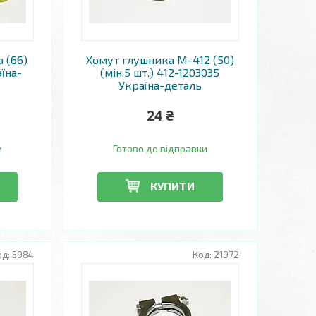
 (66)
Хомут глушника М-412 (50)
їна-
(мін.5 шт.) 412-1203035
Україна-деталь
24 ₴
и
Готово до відправки
КУПИТИ
5984
21972