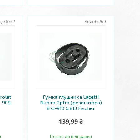
36767
36769
rolet
Гумка глушника Lacetti
3-908,
Nubira Optra (резонатора)
873-910 G.813 Fischer
139,99 ₴
и
Готово до відправки