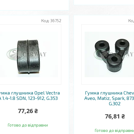
36752
умка глушника Opel Vectra
Гумка глушника Chev
A 1.4-1.8 SDN, 123-912, G.353
Aveo, Matiz, Spark, 87
G.302
77,26 ₴
76,81 ₴
Готово до відправки
Готово до відправк