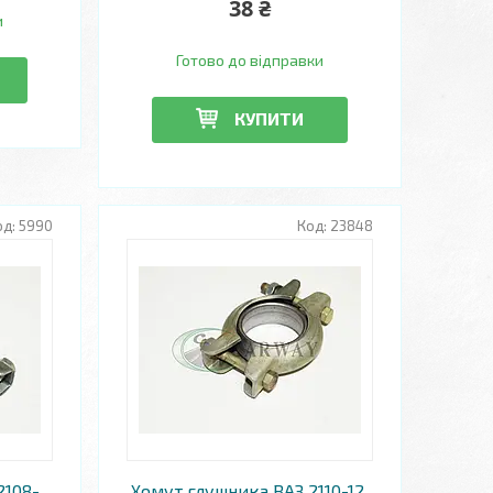
38 ₴
и
Готово до відправки
КУПИТИ
5990
23848
2108-
Хомут глушника ВАЗ 2110-12,