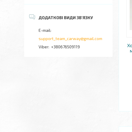
support_team_carway@gmail.com
Х
+380676509119
м