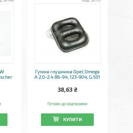
36746
36751
VW
Гумка глушника Opel Omega
ischer
A 2.0-2.4 86-94, 123-904, G.501
38,63 ₴
и
Готово до відправки
КУПИТИ