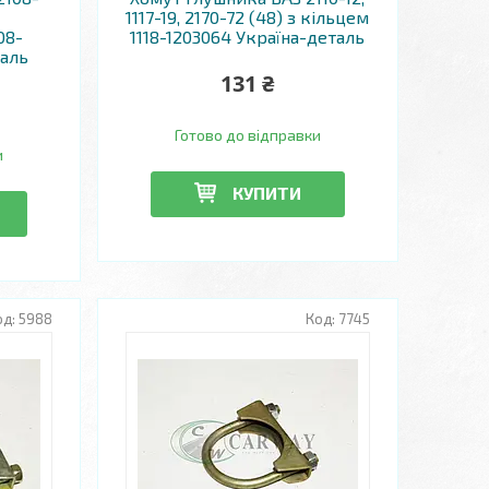
1117-19, 2170-72 (48) з кільцем
08-
1118-1203064 Україна-деталь
таль
131 ₴
Готово до відправки
и
КУПИТИ
5988
7745