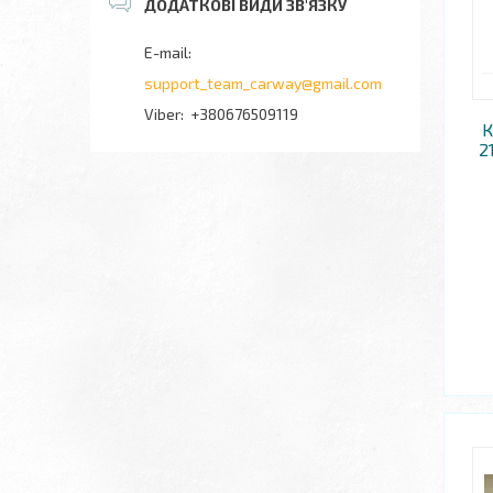
support_team_carway@gmail.com
+380676509119
К
2