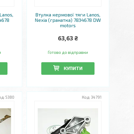
Lanos,
Втулка кермової тяги Lanos,
4678
Nexia (гранатка) 7834678 DW
motors
63,63 ₴
и
Готово до відправки
КУПИТИ
5380
34791