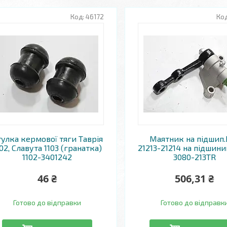
46172
улка кермової тяги Таврія
Маятник на підшип.
102, Славута 1103 (гранатка)
21213-21214 на підшини
1102-3401242
3080-213TR
46 ₴
506,31 ₴
Готово до відправки
Готово до відправк