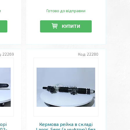
и
Готово до відправки
КУПИТИ
22269
22280
орі
Кермова рейка в складі
102-
Lanos, Sens (з муфтою) без