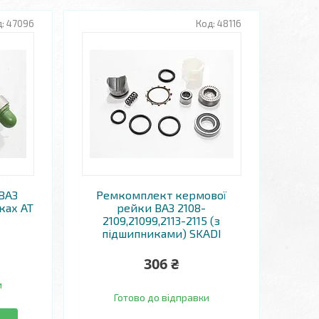
47096
48116
ВАЗ
Ремкомплект кермової
ках AT
рейки ВАЗ 2108-
2109,21099,2113-2115 (з
підшипниками) SKADI
306 ₴
и
Готово до відправки