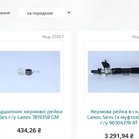
25007
ідшипник кермової рейки
Кермова рейка в ск
без г/у Lanos 7819358 GM
Lanos, Sens (з муфтою
г/у 96304378 AT
434,26 ₴
3 291,94 ₴