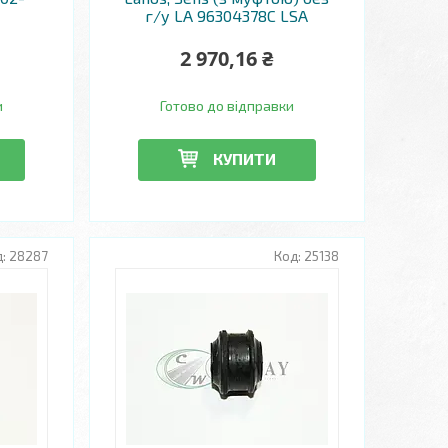
г/у LA 96304378С LSA
2 970,16 ₴
и
Готово до відправки
КУПИТИ
28287
25138