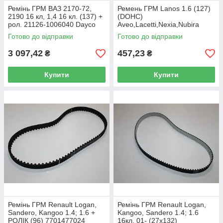
Ремінь ГРМ ВАЗ 2170-72,
Ремень ГРМ Lanos 1.6 (127)
2190 16 кл, 1,4 16 кл. (137) +
(DOHC)
рол. 21126-1006040 Dayco
Aveo,Lacetti,Nexia,Nubira
16кл. BD127x25 Finwhale
Готово до відправки
Готово до відправки
3 097,42
457,23
₴
₴
Купити
Купити
Ремінь ГРМ Renault Logan,
Ремінь ГРМ Renault Logan,
Sandero, Kangoo 1.4; 1.6 +
Kangoo, Sandero 1.4; 1.6
РОЛІК (96) 7701477024
16кл. 01- (27х132)