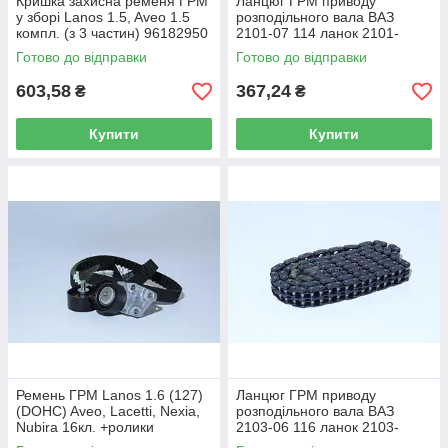
Кришка захисна ременя ГРМ
Ланцюг ГРМ приводу
у зборі Lanos 1.5, Aveo 1.5
розподільного вала ВАЗ
компл. (з 3 частин) 96182950
2101-07 114 ланок 2101-
1006040 AT
Готово до відправки
Готово до відправки
603,58
367,24
₴
₴
Купити
Купити
Ремень ГРМ Lanos 1.6 (127)
Ланцюг ГРМ приводу
(DOHC) Aveo, Lacetti, Nexia,
розподільного вала ВАЗ
Nubira 16кл. +ролики
2103-06 116 ланок 2103-
13110350
1006040 AT