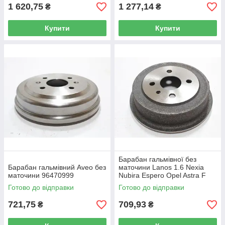
1 620,75
1 277,14
₴
₴
Купити
Купити
Барабан гальмівної без
Барабан гальмівний Aveo без
маточини Lanos 1.6 Nexia
маточини 96470999
Nubira Espero Opel Astra F
Kadet Vectra A 96175281 AT
Готово до відправки
Готово до відправки
5281-200DB
721,75
709,93
₴
₴