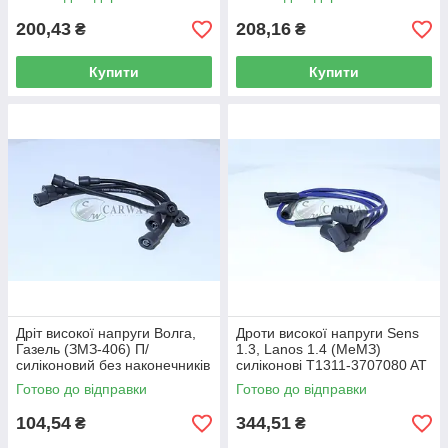
200,43
208,16
₴
₴
Купити
Купити
Дріт високої напруги Волга,
Дроти високої напруги Sens
Газель (ЗМЗ-406) П/
1.3, Lanos 1.4 (МеМЗ)
силіконовий без наконечників
силіконові T1311-3707080 AT
406-3707080 Vortex
Готово до відправки
Готово до відправки
104,54
344,51
₴
₴