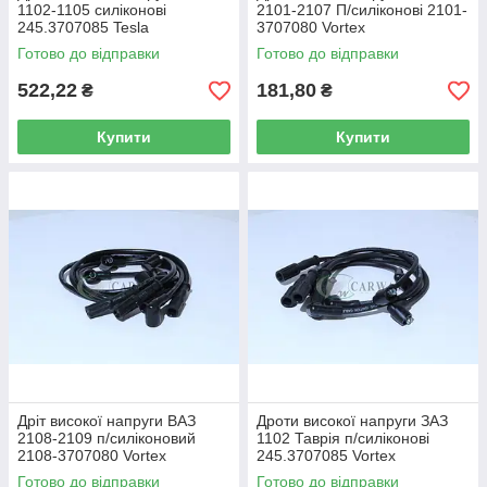
1102-1105 силіконові
2101-2107 П/силіконові 2101-
245.3707085 Tesla
3707080 Vortex
Готово до відправки
Готово до відправки
522,22
181,80
₴
₴
Купити
Купити
Дріт високої напруги ВАЗ
Дроти високої напруги ЗАЗ
2108-2109 п/силіконовий
1102 Таврія п/силіконові
2108-3707080 Vortex
245.3707085 Vortex
Готово до відправки
Готово до відправки